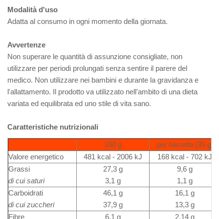
Modalità d'uso
Adatta al consumo in ogni momento della giornata.
Avvertenze
Non superare le quantità di assunzione consigliate, non
utilizzare per periodi prolungati senza sentire il parere del
medico. Non utilizzare nei bambini e durante la gravidanza e
l'allattamento. Il prodotto va utilizzato nell'ambito di una dieta
variata ed equilibrata ed uno stile di vita sano.
Caratteristiche nutrizionali
100 g
per barretta (35 g)
Valore energetico
481 kcal - 2006 kJ
168 kcal - 702 kJ
Grassi
27,3 g
9,6 g
di cui saturi
3,1 g
1,1 g
Carboidrati
46,1 g
16,1 g
di cui zuccheri
37,9 g
13,3 g
Fibre
6,1 g
2,14 g