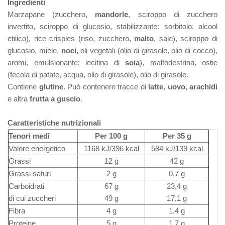
Ingredienti
Marzapane (zucchero,
mandorle
, sciroppo di zucchero
invertito, sciroppo di glucosio, stabilizzante: sorbitolo, alcool
etilico), rice crispies (riso, zucchero,
malto
, sale), sciroppo di
glucosio, miele,
noci
, oli vegetali (olio di girasole, olio di cocco),
aromi, emulsionante: lecitina di
soia
), maltodestrina, ostie
(fecola di patate, acqua, olio di girasole), olio di girasole.
Contiene
glutine
. Può contenere tracce di
latte
,
uovo
,
arachidi
e altra
frutta a guscio
.
Caratteristiche nutrizionali
Tenori medi
Per 100 g
Per 35 g
Valore energetico
1168 kJ/396 kcal
584 kJ/139 kcal
Grassi
12 g
42 g
Grassi saturi
2 g
0,7 g
Carboidrati
67 g
23,4 g
di cui zuccheri
49 g
17,1 g
Fibra
4 g
1,4 g
Proteine
5 g
1,7 g