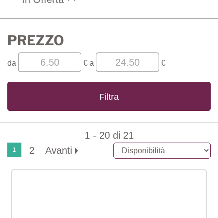
PREZZO
filtra
filtra
da
€
a
€
da
a
1 - 20 di 21
2
Avanti
1