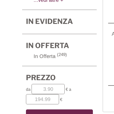
IN EVIDENZA
IN OFFERTA
(249)
In Offerta
PREZZO
filtra
filtra
da
€
a
da
a
€