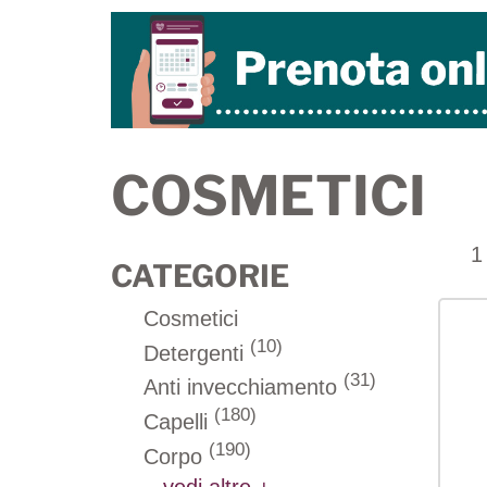
COSMETICI
1
CATEGORIE
Cosmetici
(10)
Detergenti
(31)
Anti invecchiamento
(180)
Capelli
(190)
Corpo
...vedi altre +