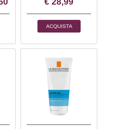
50
€ 28,99
ACQUISTA