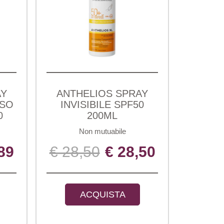
AY
ANTHELIOS SPRAY
ISO
INVISIBILE SPF50
0
200ML
Non mutuabile
89
€ 28,50
€ 28,50
ACQUISTA