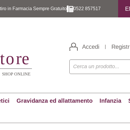
E
itiro in Farmacia Sempre Gratuito
0522 857517
Accedi
Registr
|
tici
Gravidanza ed allattamento
Infanzia