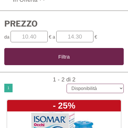
PREZZO
filtra
filtra
da
€
a
€
da
a
1 - 2 di 2
1
- 25%