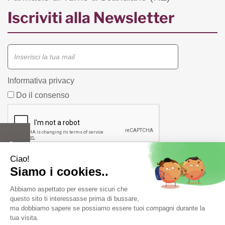
Iscriviti alla Newsletter
Informativa privacy
Do il consenso
Farmacia Fiorentini snc di Bergonzi Vittorio e C.
Piazza
Duca D'Aosta, 1/A 42019 Scandiano ( RE) -