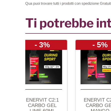
Qua puoi trovare tutti i prodotti con spedizione Gratuit
Ti potrebbe in
- 3%
- 5%
VIT C2:1
ENERVIT C2:1
BO GEL
CARBO GEL
PRO
ME 60ML
MANGO
M