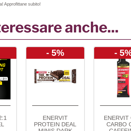
a! Approfittane subito!
teressare anche...
- 5%
- 5%
ENERVIT
ENERVIT C2 1
E
TEIN DEAL
CARBO GEL
INIS DARK
CAFFEINA
S