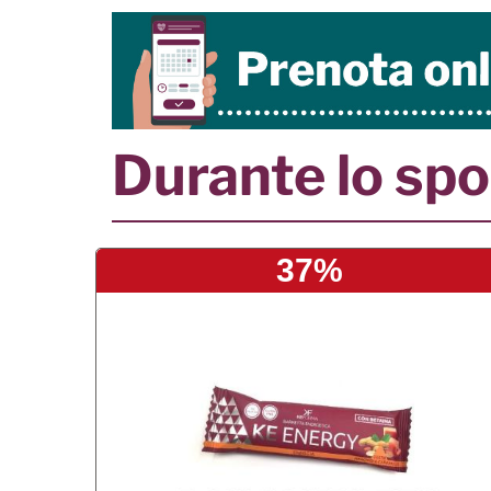
Durante lo spo
37%