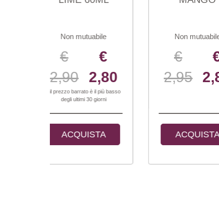
CH
 mutuabile
Non mutuabile
N
€
€
€
0
2,80
2,95
2,80
2,
barrato è il più basso
* il pre
ultimi 30 giorni
de
QUISTA
ACQUISTA