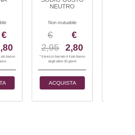
NEUTRO
PEANUT
BUTTER
Non mutuabile
Non mutuabile
€
€
€
€
,95
2,80
2,95
2,50
prezzo barrato è il più basso
*
degli ultimi 30 giorni
ACQUISTA
ACQUISTA