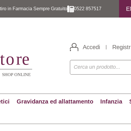
E
itiro in Farmacia Sempre Gratuito
0522 857517
Accedi
Registr
|
tici
Gravidanza ed allattamento
Infanzia