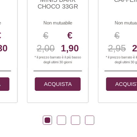
OCO 33GR
on mutuabile
Non mutuabile
€
€
€
€
00
1,90
2,95
2,80
2
zzo barrato è il più basso
* il prezzo barrato è il più basso
* il 
gli ultimi 30 giorni
degli ultimi 30 giorni
ACQUISTA
ACQUISTA