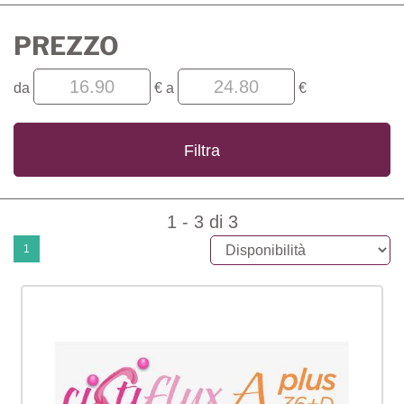
PREZZO
filtra
filtra
da
€
a
€
da
a
1 - 3 di 3
1