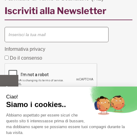
Iscriviti alla Newsletter
Informativa privacy
Do il consenso
Farmacia Fiorentini snc di Bergonzi Vittorio e C.
Piazza
Duca D'Aosta, 1/A 42019 Scandiano ( RE) -