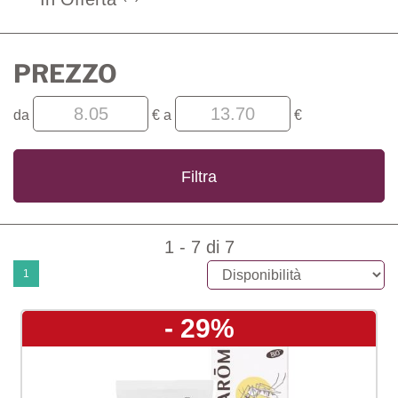
PREZZO
filtra
filtra
da
€
a
€
da
a
1 - 7 di 7
1
- 29%