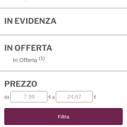
IN EVIDENZA
IN OFFERTA
(1)
In Offerta
PREZZO
filtra
filtra
da
€
a
€
da
a