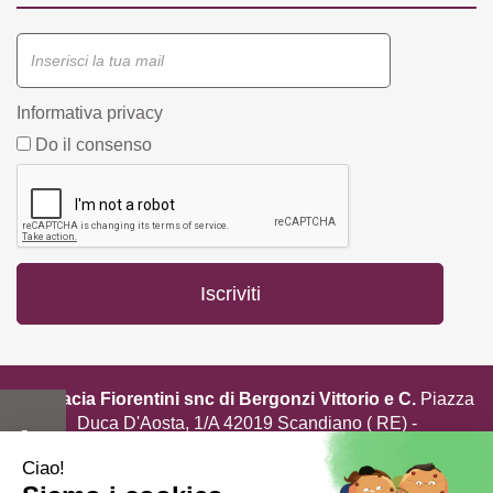
Informativa privacy
Do il consenso
Farmacia Fiorentini snc di Bergonzi Vittorio e C.
Piazza
Duca D'Aosta, 1/A 42019 Scandiano ( RE) -
info@farmastore.it
- Tel:
0522857517
- P.Iva 02908520352