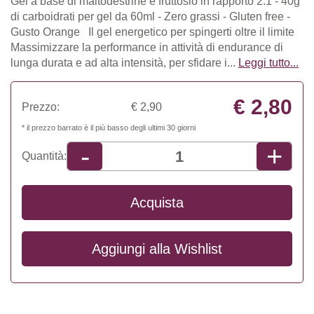
Gel a base di maltodestrine e fruttosio in rapporto 2:1 - 40g
di carboidrati per gel da 60ml - Zero grassi - Gluten free -
Gusto Orange Il gel energetico per spingerti oltre il limite
Massimizzare la performance in attività di endurance di
lunga durata e ad alta intensità, per sfidare i...
Leggi tutto...
€ 2,80
Prezzo:
€ 2,90
* il prezzo barrato è il più basso degli ultimi 30 giorni
+
-
Quantità:
Acquista
Aggiungi alla
Wishlist