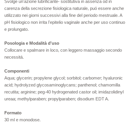
Svolge un'azione lubrificante- sostitutiva in assenza od in
carenza della secrezione fisiologica naturale, puó essere anche
utilizzato nei giorni successivi alla fine del periodo mestruale. A
pH fisiologico non irrita l'epitelio vaginale anche per uso continuo
e prolungato.
Posologia e Modalità d'uso
Collocare e spalmare in loco, con leggero massaggio secondo
necessitá.
Componenti
Aqua; glycerin; propylene glycol; sorbitol; carbomer; hyaluronic
acid; hydrolyzed glycosaminoglycans; panthenol; chamomilla
recutita; arginine; peg-40 hydrogenated castor oil; imidazolidinyl
ureaa; methylparaben; propylparaben; disodium EDT A.
Formato
30 ml e monodose.