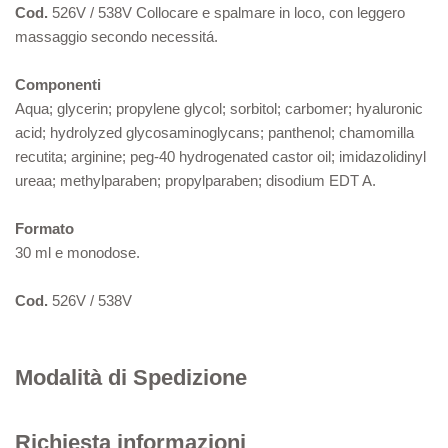
Cod.
526V / 538V Collocare e spalmare in loco, con leggero
massaggio secondo necessitá.
Componenti
Aqua; glycerin; propylene glycol; sorbitol; carbomer; hyaluronic
acid; hydrolyzed glycosaminoglycans; panthenol; chamomilla
recutita; arginine; peg-40 hydrogenated castor oil; imidazolidinyl
ureaa; methylparaben; propylparaben; disodium EDT A.
Formato
30 ml e monodose.
Cod.
526V / 538V
Modalità di Spedizione
Richiesta informazioni