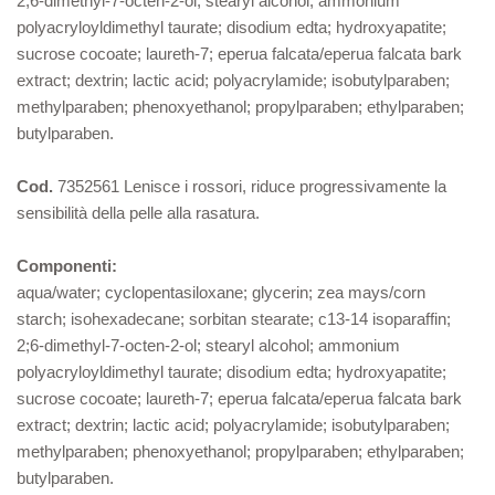
2;6-dimethyl-7-octen-2-ol; stearyl alcohol; ammonium
polyacryloyldimethyl taurate; disodium edta; hydroxyapatite;
sucrose cocoate; laureth-7; eperua falcata/eperua falcata bark
extract; dextrin; lactic acid; polyacrylamide; isobutylparaben;
methylparaben; phenoxyethanol; propylparaben; ethylparaben;
butylparaben.
Cod.
7352561 Lenisce i rossori, riduce progressivamente la
sensibilità della pelle alla rasatura.
Componenti:
aqua/water; cyclopentasiloxane; glycerin; zea mays/corn
starch; isohexadecane; sorbitan stearate; c13-14 isoparaffin;
2;6-dimethyl-7-octen-2-ol; stearyl alcohol; ammonium
polyacryloyldimethyl taurate; disodium edta; hydroxyapatite;
sucrose cocoate; laureth-7; eperua falcata/eperua falcata bark
extract; dextrin; lactic acid; polyacrylamide; isobutylparaben;
methylparaben; phenoxyethanol; propylparaben; ethylparaben;
butylparaben.