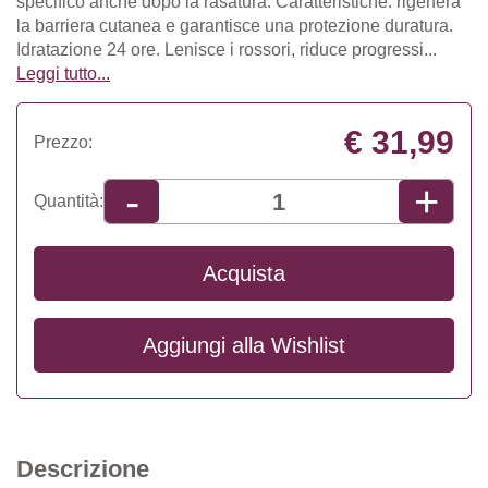
specifico anche dopo la rasatura. Caratteristiche: rigenera
la barriera cutanea e garantisce una protezione duratura.
Idratazione 24 ore. Lenisce i rossori, riduce progressi...
Leggi tutto...
€ 31,99
Prezzo:
+
-
Quantità:
Acquista
Aggiungi alla
Wishlist
Descrizione