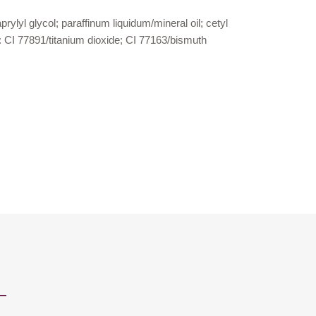
prylyl glycol; paraffinum liquidum/mineral oil; cetyl
 CI 77891/titanium dioxide; CI 77163/bismuth