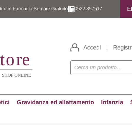
E
itiro in Farmacia Sempre Gratuito
0522 857517
Accedi
Registr
|
tici
Gravidanza ed allattamento
Infanzia