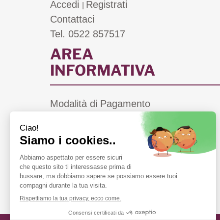
Accedi
Registrati
|
Contattaci
Tel. 0522 857517
AREA
INFORMATIVA
Modalità di Pagamento
Costi di Spedizione
Informativa Privacy
Cookie Policy
Condizioni di Vendita
Farmacie di Turno a Scandiano (RE)