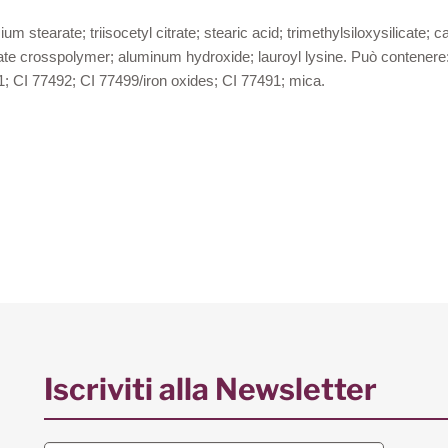
 stearate; triisocetyl citrate; stearic acid; trimethylsiloxysilicate; ca
ate crosspolymer; aluminum hydroxide; lauroyl lysine. Può contenere:
1; CI 77492; CI 77499/iron oxides; CI 77491; mica.
Iscriviti alla Newsletter