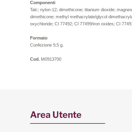
Componenti
Talc; nylon-12; dimethicone; titanium dioxide; magnesium
dimethicone; methyl methacrylate/glycol dimethacryl
oxychloride; CI 77492; CI 77499/iron oxides; CI 7749
Formato
Confezione 9,5 g.
Cod.
M0913700
Area Utente