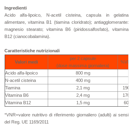
Ingredienti
Acido alfa-lipoico, N-acetil cisteina, capsula in gelatina
alimentare, vitamina B1 (tiamina cloridrato); antiagglomerante:
magnesio stearato; vitamina B6 (piridossalfosfato), vitamina
B12 (cianocobalamina).
Caratteristiche nutrizionali
per 2 capsule
Valori medi
%VNR
(dose massima giornaliera)
Acido alfa-lipoico
800 mg
N-acetil cisteina
400 mg
Tiamina
2,1 mg
190
Vitamina B6
2,4 mg
170
Vitamina B12
1,5 mg
60%
*VNR=valore nutritivo di riferimento giornaliero (adulti) ai sensi
del Reg. UE 1169/2011