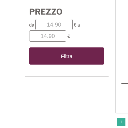
PREZZO
filtra
filtra
da
€
a
da
a
€
1