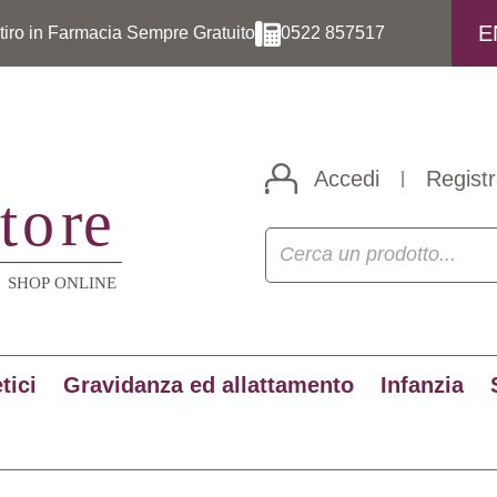
E
itiro in Farmacia Sempre Gratuito
0522 857517
Accedi
Registr
|
tici
Gravidanza ed allattamento
Infanzia