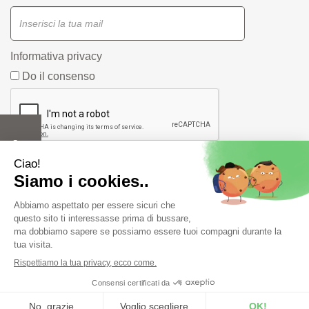
Informativa privacy
Do il consenso
Farmacia Fiorentini snc di Bergonzi Vittorio e C.
Piazza
Duca D'Aosta, 1/A 42019 Scandiano ( RE) -
info@farmastore.it
- Tel:
0522857517
- P.Iva 02908520352
Powered by
Prenofa
Web Design
Fulcri srl