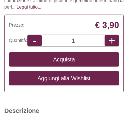
calibrazione tra cilindro, pistone e gommino determinano la
perf...
Leggi tutto...
€ 3,90
Prezzo:
+
-
Quantità:
Acquista
Aggiungi alla
Wishlist
Descrizione