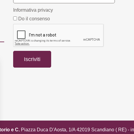
Informativa privacy
Do il consenso
torio e C.
Piazza Duca D'Aosta, 1/A 42019 Scandiano ( RE) -
i