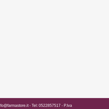
nfo@farmastore.it
- Tel:
0522857517
- P.Iva