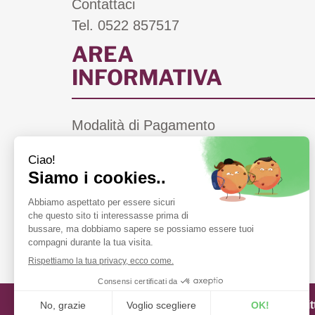
Contattaci
Tel. 0522 857517
AREA
INFORMATIVA
Modalità di Pagamento
Costi di Spedizione
Informativa Privacy
Cookie Policy
Condizioni di Vendita
Farmacie di Turno a Scandiano (RE)
Farmacia Fiorentini snc di Bergonzi Vit