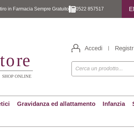
E
itiro in Farmacia Sempre Gratuito
0522 857517
Accedi
Registr
|
tici
Gravidanza ed allattamento
Infanzia