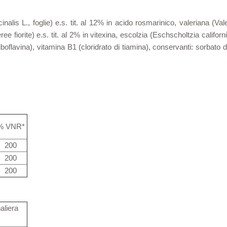
nalis L., foglie) e.s. tit. al 12% in acido rosmarinico, valeriana (Valer
ree fiorite) e.s. tit. al 2% in vitexina, escolzia (Eschscholtzia califor
riboflavina), vitamina B1 (cloridrato di tiamina), conservanti: sorba
% VNR*
200
200
200
aliera