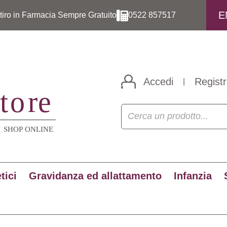
E
itiro in Farmacia Sempre Gratuito
0522 857517
Accedi
Registr
|
tici
Gravidanza ed allattamento
Infanzia