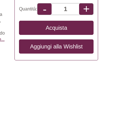
+
-
Quantità:
 a
,
Acquista
ido
...
Aggiungi alla
Wishlist