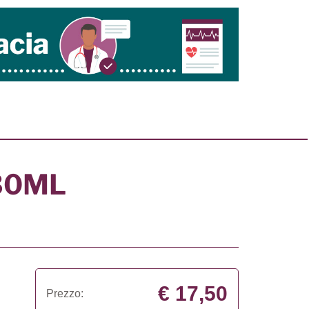
30ML
€ 17,50
Prezzo: