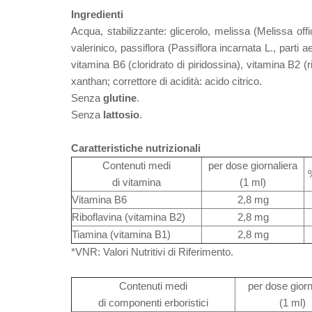
Ingredienti
Acqua, stabilizzante: glicerolo, melissa (Melissa offici
valerinico, passiflora (Passiflora incarnata L., parti ae
vitamina B6 (cloridrato di piridossina), vitamina B2 (
xanthan; correttore di acidità: acido citrico.
Senza
glutine
.
Senza
lattosio
.
Caratteristiche nutrizionali
Contenuti medi
per dose giornaliera
di vitamina
(1 ml)
Vitamina B6
2,8 mg
Riboflavina (vitamina B2)
2,8 mg
Tiamina (vitamina B1)
2,8 mg
*VNR: Valori Nutritivi di Riferimento.
Contenuti medi
per dose giorn
di componenti erboristici
(1 ml)