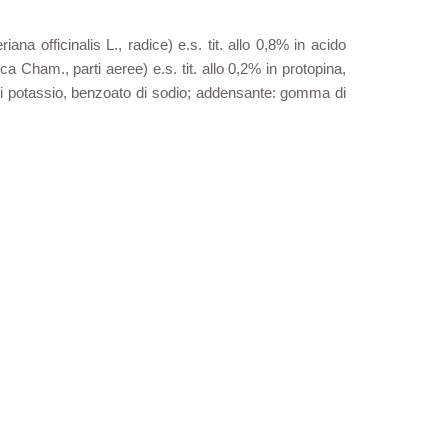
iana officinalis L., radice) e.s. tit. allo 0,8% in acido
nica Cham., parti aeree) e.s. tit. allo 0,2% in protopina,
to di potassio, benzoato di sodio; addensante: gomma di