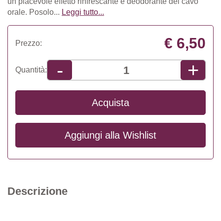
un piacevole effetto rinfrescante e deodorante del cavo
orale. Posolo...
Leggi tutto...
€ 6,50
Prezzo:
+
-
Quantità:
Acquista
Aggiungi alla
Wishlist
Descrizione