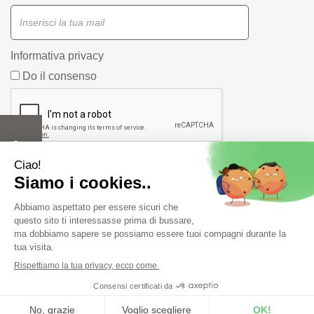
Informativa privacy
Do il consenso
Farmacia Fiorentini snc di Bergonzi Vittorio e C.
Piazza
Duca D'Aosta, 1/A 42019 Scandiano ( RE) -
info@farmastore.it
- Tel:
0522857517
- P.Iva 02908520352
Powered by
Prenofa
Web Design
Fulcri srl