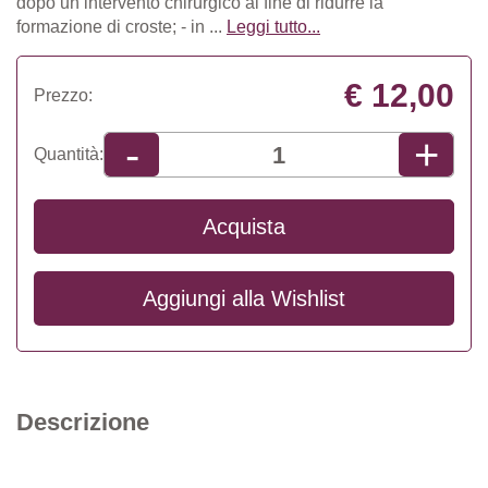
dopo un intervento chirurgico al fine di ridurre la
formazione di croste; - in ...
Leggi tutto...
€ 12,00
Prezzo:
+
-
Quantità:
Acquista
Aggiungi alla
Wishlist
Descrizione