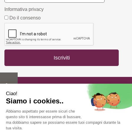
Informativa privacy
Do il consenso
Farmacia Fiorentini snc di Bergonzi Vittorio e C.
Piazza
Duca D'Aosta, 1/A 42019 Scandiano ( RE) -
info@farmastore.it
- Tel:
0522857517
- P.Iva 02908520352
Powered by
Prenofa
Web Design
Fulcri srl