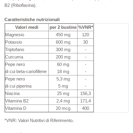
B2 (Riboflavina).
Caratteristiche nutrizionali
Valori medi
per 2 bustine
%VNR*
Magnesio
450 mg
120
Potassio
600 mg
30
Triptofano
300 mg
-
Curcuma
200 mg
-
Pepe nero
60 mg
-
di cui beta-cariofillene
18 mg
-
Pepe nero
5,3 mg
-
di cui piperina
5 mg
-
Niacina
25 mg
156,3
Vitamina B2
2,4 mg
171,4
Vitamina D
20 mcg
400
*VNR: Valori Nutritivi di Riferimento.