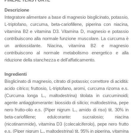
Descrizione
Integratore alimentare a base di magnesio bisglicinato, potassio,
L-triptofano, curcuma, beta-cariofillene, piperina con niacina,
vitamina B2 e vitamina D3. Vitamina D, magnesio e potassio
contribuiscono alla normale funzione muscolare. La curcuma è
un antiossidante. Niacina, vitamina B2 e magnesio
contribuiscono al normale metabolismo energetico e alla
riduzione della stanchezza e dell'affaticamento.
Ingredienti
Bisglicinato di magnesio, citrato di potassio; correttore di acidità:
acido citrico; fruttosio, L-triptofano, aromi, curcuma rizoma e.s.
(Curcuma longa L., maltodestrina) titolata in curcuminoidi;
agente antiagglomerante: biossido di silicio; maltodestrina, pepe
nero frutto-olio e.s. (Piper nigrum L., amido di riso) tit. 30% in
beta-cariofillene; edulcorante: sucralosio; niacina
(nicotinammide), vitamina D3 (colecalciferolo), pepe nero frutto
e.s. (Piper nigrum L., maltodestrina) tit. 95% in piperina, vitamina