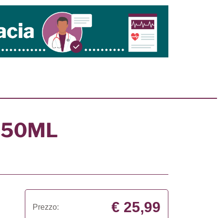
 50ML
€ 25,99
Prezzo: