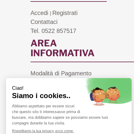
Accedi
Registrati
|
Contattaci
Tel. 0522 857517
AREA
INFORMATIVA
Modalità di Pagamento
Costi di Spedizione
Informativa Privacy
Cookie Policy
Condizioni di Vendita
Farmacie di Turno a Scandiano (RE)