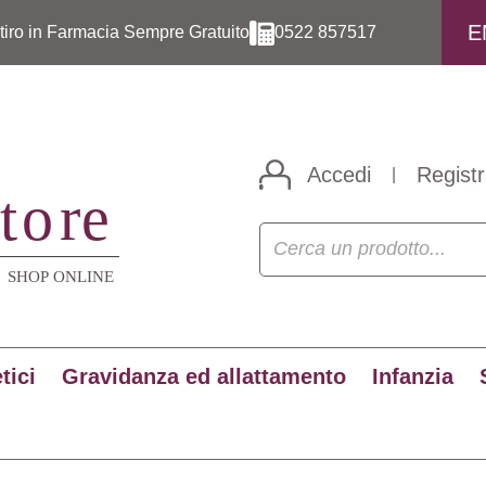
E
itiro in Farmacia Sempre Gratuito
0522 857517
Accedi
Registr
|
tici
Gravidanza ed allattamento
Infanzia