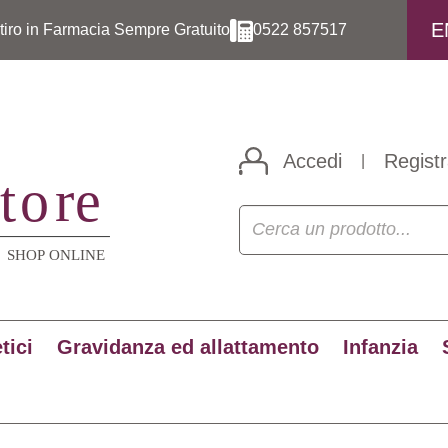
E
itiro in Farmacia Sempre Gratuito
0522 857517
Accedi
Registr
|
tici
Gravidanza ed allattamento
Infanzia