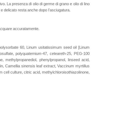
ivo. La presenza di olio di germe di grano e olio di lino
o e delicato resta anche dopo l'asciugatura.
sciacquare accuratamente.
 polysorbate 60, Linum usitatissimum seed oil [Linum
hosulfate, polyquaternium-47, ceteareth-25, PEG-100
e, methylpropanediol, phenylpropanol, linseed acid,
in, Camellia sinensis leaf extract, Vaccinum myrtillus
 cell culture, citric acid, methylchloroisothiazolinone,