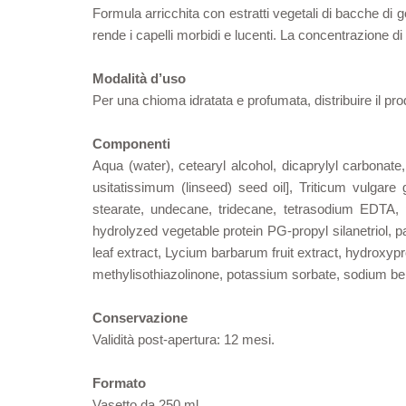
Formula arricchita con estratti vegetali di bacche di go
rende i capelli morbidi e lucenti. La concentrazione d
Modalità d’uso
Per una chioma idratata e profumata, distribuire il pr
Componenti
Aqua (water), cetearyl alcohol, dicaprylyl carbonat
usitatissimum (linseed) seed oil], Triticum vulgar
stearate, undecane, tridecane, tetrasodium EDTA, p
hydrolyzed vegetable protein PG-propyl silanetriol, p
leaf extract, Lycium barbarum fruit extract, hydroxypro
methylisothiazolinone, potassium sorbate, sodium be
Conservazione
Validità post-apertura: 12 mesi.
Formato
Vasetto da 250 ml.