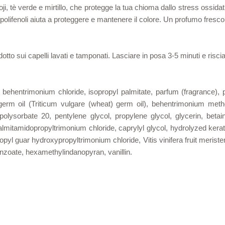
ji, tè verde e mirtillo, che protegge la tua chioma dallo stress ossidat
i polifenoli aiuta a proteggere e mantenere il colore. Un profumo fresc
odotto sui capelli lavati e tamponati. Lasciare in posa 3-5 minuti e ri
e, behentrimonium chloride, isopropyl palmitate, parfum (fragrance),
e germ oil (Triticum vulgare (wheat) germ oil), behentrimonium met
olysorbate 20, pentylene glycol, propylene glycol, glycerin, betain
almitamidopropyltrimonium chloride, caprylyl glycol, hydrolyzed kerat
pyl guar hydroxypropyltrimonium chloride, Vitis vinifera fruit meristem
nzoate, hexamethylindanopyran, vanillin.