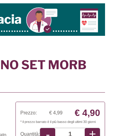
INO SET MORB
€ 4,90
Prezzo:
€ 4,99
* il prezzo barrato è il più basso degli ultimi 30 giorni
+
-
Quantità:
ato