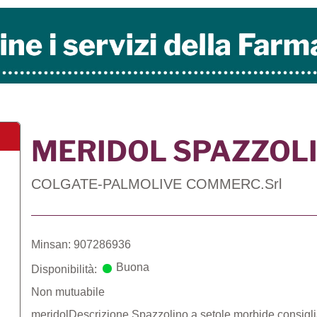
MERIDOL SPAZZOL
COLGATE-PALMOLIVE COMMERC.Srl
Minsan: 907286936
Buona
Disponibilità:
Non mutuabile
meridolDescrizione Spazzolino a setole morbide consigli