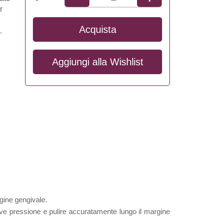
r
Acquista
.
Aggiungi alla
Wishlist
rgine gengivale.
ù lieve pressione e pulire accuratamente lungo il margine