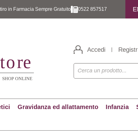
E
itiro in Farmacia Sempre Gratuito
0522 857517
Accedi
Registr
|
tici
Gravidanza ed allattamento
Infanzia