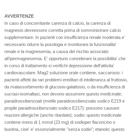
AVVERTENZE
In caso di concomitante carenza di calcio, la carenza di
magnesio deveessere corretta prima di somministrare calcio
supplementare. In pazienti con insufficienza renale moderata e'
necessario ridurre la posologia e monitorare la funzionalita'
renale e la magnesemia, a causa del rischio associato
all'ipermagnesemia. E' opportuno considerare la possibilita' che
in corso di trattamento si verifichi depressione dell'attivita'
cardiovascolare. Mag2 soluzione orale contiene, saccarosio: i
pazienti affetti da rari problemi ereditari di intolleranza al fruttosio,
da malassorbimento di glucosio-galattosio, o da insufficienza di
sucrasi-isomaltasi, non devono assumere questo medicinale;
paraidrossibenzoati (metile paraidrossibenzoato sodico E219 e
propile paraidrossibenzoato sodico E217): possono causare
reazioni allergiche (anche ritardate); sodio: questo medicinale
contiene meno di 1 mmol (23 mg) di sodioper flaconcino o
bustina, cioe' e' essenzialmente "senza sodio"; etanolo: questo