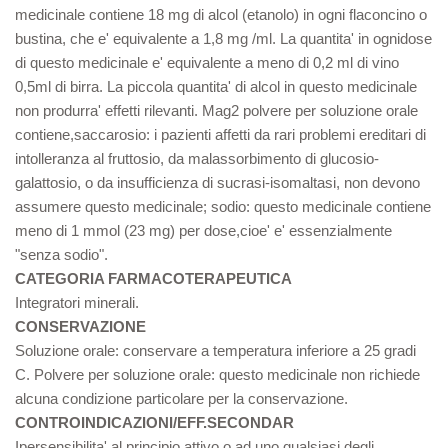
medicinale contiene 18 mg di alcol (etanolo) in ogni flaconcino o
bustina, che e' equivalente a 1,8 mg /ml. La quantita' in ognidose
di questo medicinale e' equivalente a meno di 0,2 ml di vino
0,5ml di birra. La piccola quantita' di alcol in questo medicinale
non produrra' effetti rilevanti. Mag2 polvere per soluzione orale
contiene,saccarosio: i pazienti affetti da rari problemi ereditari di
intolleranza al fruttosio, da malassorbimento di glucosio-
galattosio, o da insufficienza di sucrasi-isomaltasi, non devono
assumere questo medicinale; sodio: questo medicinale contiene
meno di 1 mmol (23 mg) per dose,cioe' e' essenzialmente
"senza sodio".
CATEGORIA FARMACOTERAPEUTICA
Integratori minerali.
CONSERVAZIONE
Soluzione orale: conservare a temperatura inferiore a 25 gradi
C. Polvere per soluzione orale: questo medicinale non richiede
alcuna condizione particolare per la conservazione.
CONTROINDICAZIONI/EFF.SECONDAR
Ipersensibilita' al principio attivo o ad uno qualsiasi degli