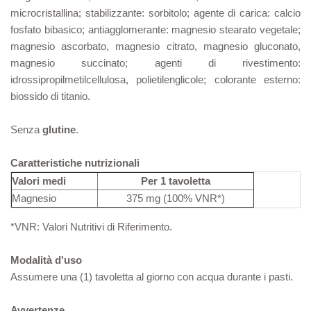
microcristallina; stabilizzante: sorbitolo; agente di carica: calcio
fosfato bibasico; antiagglomerante: magnesio stearato vegetale;
magnesio ascorbato, magnesio citrato, magnesio gluconato,
magnesio succinato; agenti di rivestimento:
idrossipropilmetilcellulosa, polietilenglicole; colorante esterno:
biossido di titanio.
Senza
glutine
.
Caratteristiche nutrizionali
Valori medi
Per 1 tavoletta
Magnesio
375 mg (100% VNR*)
*VNR: Valori Nutritivi di Riferimento.
Modalità d'uso
Assumere una (1) tavoletta al giorno con acqua durante i pasti.
Avvertenze