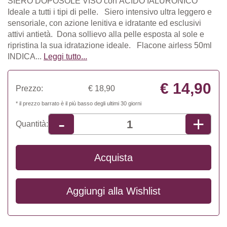
SIERO DOPOSOLE VISO con ACIDO IALURONICO ​
Ideale a tutti i tipi di pelle. S​iero intensivo ultra leggero e
sensoriale, con azione lenitiva e idratante ed esclusivi
attivi antietà. Dona sollievo alla pelle esposta al sole e
ripristina la sua idratazione ideale. Flacone airless 50ml
INDICA...
Leggi tutto...
€ 14,90
Prezzo:
€ 18,90
* il prezzo barrato è il più basso degli ultimi 30 giorni
+
-
Quantità:
Acquista
Aggiungi alla
Wishlist