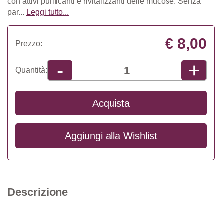
con attivi purificanti e rivitalizzanti delle mucose. Senza
par...
Leggi tutto...
€ 8,00
Prezzo:
+
-
Quantità:
Acquista
Aggiungi alla
Wishlist
Descrizione