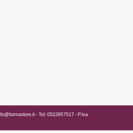
nfo@farmastore.it
- Tel:
0522857517
- P.Iva