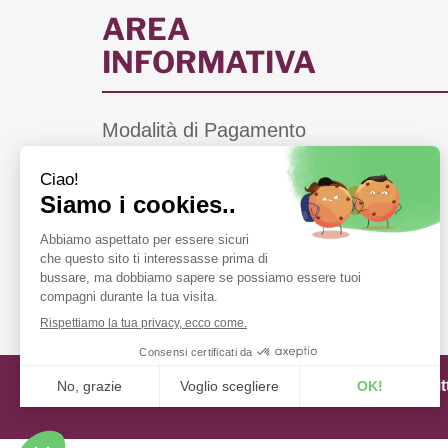
AREA
INFORMATIVA
Modalità di Pagamento
Costi di Spedizione
Informativa Privacy
Cookie Policy
Condizioni di Vendita
Farmacie di Turno a Scandiano (RE)
Farmacia Fiorentini snc di Bergonzi Vit