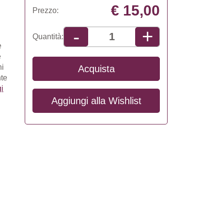
€ 15,00
Prezzo:
+
-
Quantità:
e
e
ni
Acquista
nte
i
Aggiungi alla
Wishlist