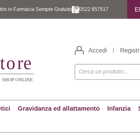
E
itiro in Farmacia Sempre Gratuito
0522 857517
Accedi
Registr
|
tici
Gravidanza ed allattamento
Infanzia