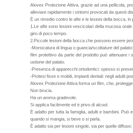
Alovex Protezione Attiva, grazie ad una pellicola, pro
alleviare rapidamente i sintomi provocati da questi dis
È un rimedio contro le afte e le lesioni della bocca, in 
1.Le afte sono lesioni vescicolari della mucosa orale
giro di poco tempo.
2.Piccole lesioni della bocca che possono essere pr
-Morsicatura di lingua o guancia/scottature del palato
film protettivo da parte del prodotto può attenuare i
ustione del palato.
-Presenza di apparecchi ortodontici: spesso si present
-Protesi fisse e mobili, impianti dentali: negli adulti p
Alovex Protezione Attiva forma un film, che, proteggend
Non brucia.
Ha un aroma gradevole.
Si applica facilmente ed è privo di alcool.
È adatto per tutta la famiglia, adulti e bambini. Può
quando si mangia, si beve o si parla.
È adatto sia per lesioni singole, sia per quelle diffuse