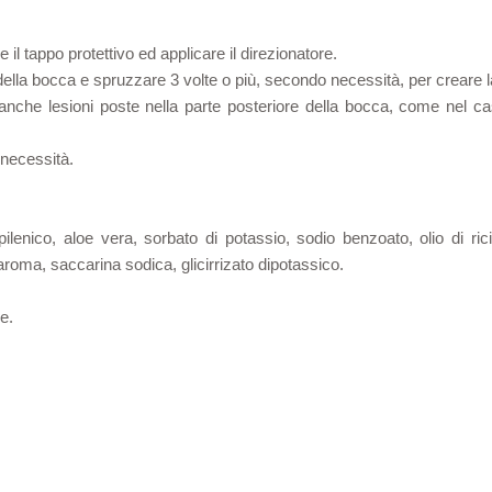
re il tappo protettivo ed applicare il direzionatore.
o della bocca e spruzzare 3 volte o più, secondo necessità, per creare la
 anche lesioni poste nella parte posteriore della bocca, come nel cas
 necessità.
propilenico, aloe vera, sorbato di potassio, sodio benzoato, olio di 
aroma, saccarina sodica, glicirrizato dipotassico.
e.