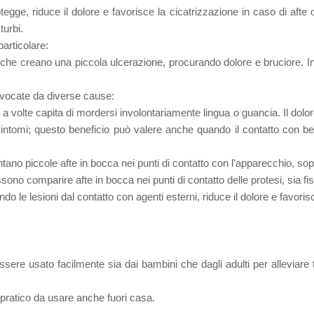
tegge, riduce il dolore e favorisce la cicatrizzazione in caso di afte 
turbi.
particolare:
 che creano una piccola ulcerazione, procurando dolore e bruciore. In
ovocate da diverse cause:
: a volte capita di mordersi involontariamente lingua o guancia. Il do
 sintomi; questo beneficio può valere anche quando il contatto con b
ano piccole afte in bocca nei punti di contatto con l'apparecchio, sopr
ossono comparire afte in bocca nei punti di contatto delle protesi, sia fis
o le lesioni dal contatto con agenti esterni, riduce il dolore e favoris
 essere usato facilmente sia dai bambini che dagli adulti per alleviar
; pratico da usare anche fuori casa.