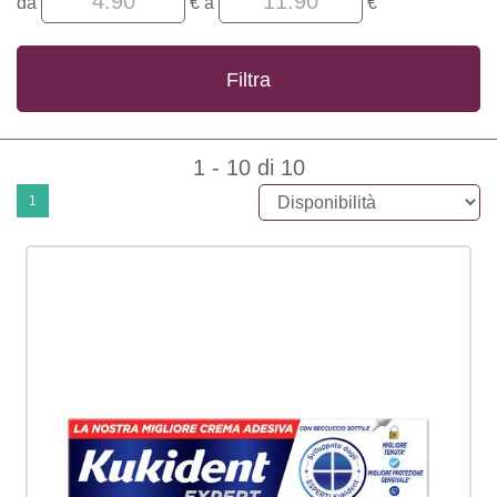
da
€
a
€
da
a
1 - 10 di 10
1