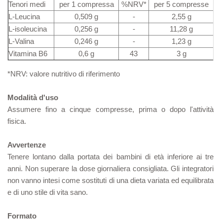
Tenori medi
per 1 compressa
%NRV*
per 5 compresse
L-Leucina
0,509 g
-
2,55 g
L-isoleucina
0,256 g
-
11,28 g
L-Valina
0,246 g
-
1,23 g
Vitamina B6
0,6 g
43
3 g
*NRV: valore nutritivo di riferimento
Modalità d'uso
Assumere fino a cinque compresse, prima o dopo l'attività
fisica.
Avvertenze
Tenere lontano dalla portata dei bambini di età inferiore ai tre
anni. Non superare la dose giornaliera consigliata. Gli integratori
non vanno intesi come sostituti di una dieta variata ed equilibrata
e di uno stile di vita sano.
Formato