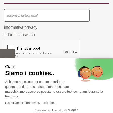
Informativa privacy
Do il consenso
Farmacia Fiorentini snc di Bergonzi Vittorio e C.
Piazza
Duca D'Aosta, 1/A 42019 Scandiano ( RE) -
info@farmastore.it
- Tel:
0522857517
- P.Iva 02908520352