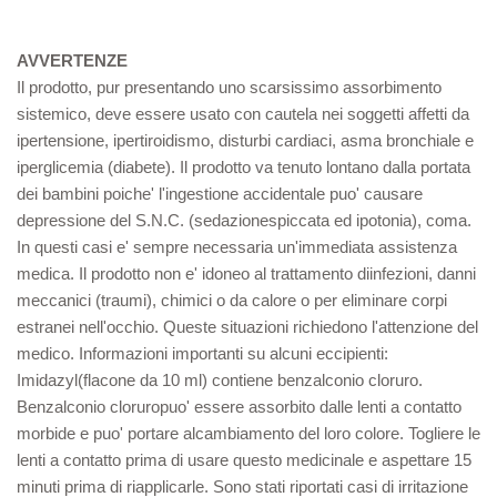
AVVERTENZE
Il prodotto, pur presentando uno scarsissimo assorbimento
sistemico, deve essere usato con cautela nei soggetti affetti da
ipertensione, ipertiroidismo, disturbi cardiaci, asma bronchiale e
iperglicemia (diabete). Il prodotto va tenuto lontano dalla portata
dei bambini poiche' l'ingestione accidentale puo' causare
depressione del S.N.C. (sedazionespiccata ed ipotonia), coma.
In questi casi e' sempre necessaria un'immediata assistenza
medica. Il prodotto non e' idoneo al trattamento diinfezioni, danni
meccanici (traumi), chimici o da calore o per eliminare corpi
estranei nell'occhio. Queste situazioni richiedono l'attenzione del
medico. Informazioni importanti su alcuni eccipienti:
Imidazyl(flacone da 10 ml) contiene benzalconio cloruro.
Benzalconio cloruropuo' essere assorbito dalle lenti a contatto
morbide e puo' portare alcambiamento del loro colore. Togliere le
lenti a contatto prima di usare questo medicinale e aspettare 15
minuti prima di riapplicarle. Sono stati riportati casi di irritazione