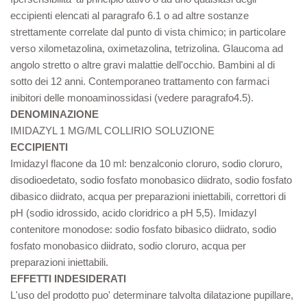
eccipienti elencati al paragrafo 6.1 o ad altre sostanze
strettamente correlate dal punto di vista chimico; in particolare
verso xilometazolina, oximetazolina, tetrizolina. Glaucoma ad
angolo stretto o altre gravi malattie dell'occhio. Bambini al di
sotto dei 12 anni. Contemporaneo trattamento con farmaci
inibitori delle monoaminossidasi (vedere paragrafo4.5).
DENOMINAZIONE
IMIDAZYL 1 MG/ML COLLIRIO SOLUZIONE
ECCIPIENTI
Imidazyl flacone da 10 ml: benzalconio cloruro, sodio cloruro,
disodioedetato, sodio fosfato monobasico diidrato, sodio fosfato
dibasico diidrato, acqua per preparazioni iniettabili, correttori di
pH (sodio idrossido, acido cloridrico a pH 5,5). Imidazyl
contenitore monodose: sodio fosfato bibasico diidrato, sodio
fosfato monobasico diidrato, sodio cloruro, acqua per
preparazioni iniettabili.
EFFETTI INDESIDERATI
L'uso del prodotto puo' determinare talvolta dilatazione pupillare,