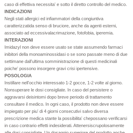
caso di effettiva necessita' e sotto il diretto controllo del medico.
INDICAZIONI
Negli stati allergici ed infiammatori della congiuntiva
caratterizzatida senso di bruciore, anche da agenti esterni,
associato ad eccessivalacrimazione, fotofobia, iperemia.
INTERAZIONI
Imidazyl non deve essere usato se state assumendo farmaci
inibitori della monoaminossidasi o se sono passate meno di due
settimane dall'ultima somministrazione di questi medicinali
poiche' possono insorgere gravi crisi ipertensive.
POSOLOGIA
Instillare nell'occhio interessato 1-2 gocce, 1-2 volte al giorno.
Nonsuperare le dosi consigliate. In caso del persistere o
aggravarsi deisintomi dopo breve periodo di trattamento
consultare il medico. In ogni caso, il prodotto non deve essere
impiegato per piu' di 4 giorni consecutivi salvo diversa
prescrizione medica stante la possibilita' chepossano verificarsi
in caso contrario effetti indesiderati. Attenersiscrupolosamente
alle dosi consigliate. Un dosaggio superiore del prodotto anche