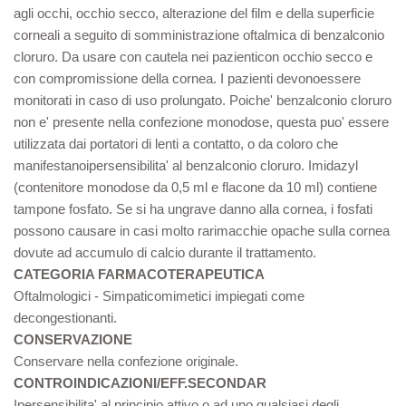
agli occhi, occhio secco, alterazione del film e della superficie
corneali a seguito di somministrazione oftalmica di benzalconio
cloruro. Da usare con cautela nei pazienticon occhio secco e
con compromissione della cornea. I pazienti devonoessere
monitorati in caso di uso prolungato. Poiche' benzalconio cloruro
non e' presente nella confezione monodose, questa puo' essere
utilizzata dai portatori di lenti a contatto, o da coloro che
manifestanoipersensibilita' al benzalconio cloruro. Imidazyl
(contenitore monodose da 0,5 ml e flacone da 10 ml) contiene
tampone fosfato. Se si ha ungrave danno alla cornea, i fosfati
possono causare in casi molto rarimacchie opache sulla cornea
dovute ad accumulo di calcio durante il trattamento.
CATEGORIA FARMACOTERAPEUTICA
Oftalmologici - Simpaticomimetici impiegati come
decongestionanti.
CONSERVAZIONE
Conservare nella confezione originale.
CONTROINDICAZIONI/EFF.SECONDAR
Ipersensibilita' al principio attivo o ad uno qualsiasi degli