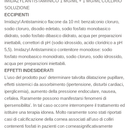
IMIDAZYL ANTISTAMINICO 1 MG/ML + 1 MG/ML COLLIRIO
SOLUZIONE
ECCIPIENTI
Imidazyl Antistaminico flacone da 10 ml: benzalconio cloruro,
sodio cloruro, disodio edetato, sodio fosfato monobasico
diidrato, sodio fosfato dibasico diidrato, acqua per preparazioni
iniettabili, correttori di pH (sodio idrossido, acido cloridrico a pH
5,5). Imidazyl Antistaminico contenitore monodose: sodio
fosfato monobasico monoidrato, sodio cloruro, sodio idrossido,
acqua per preparazioni iniettabili.
EFFETTI INDESIDERATI
L'uso del prodotto puo' determinare talvolta dilatazione pupillare,
effetti sistemici da assorbimento (ipertensione, disturbi cardiaci,
iperglicemia), aumento della pressione endoculare, nausea,
cefalea. Raramente possono manifestarsi fenomeni di
ipersensibilita'. In tal caso occorre interrompere il trattamento ed
istituire una terapia idonea. Molto raramente sono stati riportati
casi di calcificazione della cornea associati all'uso di colliri
contenenti fosfati in pazienti con corneasignificativamente