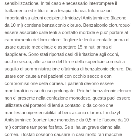
sensibilizzazione. In tal caso e'necessario interrompere il
trattamento ed istituire una terapia idonea. Informazioni
importanti su alcuni eccipienti: Imidazyl Antistaminico (flacone
da 10 ml) contiene benzalconio cloruro. Benzalconio cloruropuo'
essere assorbito dalle lenti a contatto morbide e puo' portare al
cambiamento del loro colore. Togliere le lenti a contatto prima di
usare questo medicinale e aspettare 15 minuti prima di
riapplicarle. Sono stati riportati casi di irritazione agli occhi,
occhio secco, alterazione del film e della superficie corneali a
seguito di somministrazione oftalmica di benzalconio cloruro. Da
usare con cautela nei pazienti con occhio secco e con
compromissione della cornea. I pazienti devono essere
monitorati in caso di uso prolungato. Poiche' benzalconio cloruro
non e' presente nella confezione monodose, questa puo' essere
utilizzata dai portatori di lenti a contatto, o da coloro che
manifestanoipersensibilita' al benzalconio cloruro. Imidazyl
Antistaminico (contenitore monodose da 0,5 ml e flacone da 10
ml) contiene tampone fosfato. Se si ha un grave danno alla
cornea, i fosfati possono causare in casi molto rari macchie