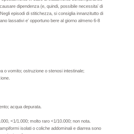
uo' causare dipendenza (e, quindi, possibile necessita' di
egli episodi di stitichezza, si consiglia innanzitutto di
zano lassativi e' opportuno bere al giorno almeno 6-8
ea o vomito; ostruzione o stenosi intestinale;
zione.
mento; acqua depurata.
00, <1/1.000; molto raro <1/10.000; non nota.
crampiformi isolati o coliche addominali e diarrea sono