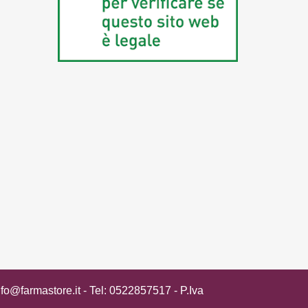
nfo@farmastore.it
- Tel:
0522857517
- P.Iva