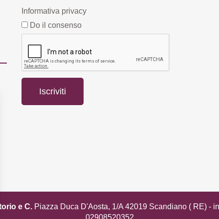
Informativa privacy
Do il consenso
torio e C.
Piazza Duca D'Aosta, 1/A 42019 Scandiano ( RE) -
i
02908520352