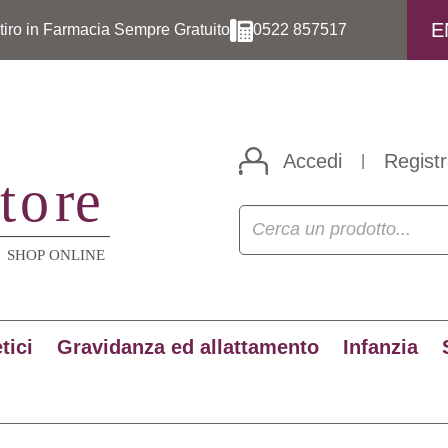
E
itiro in Farmacia Sempre Gratuito
0522 857517
Accedi
Registr
|
tici
Gravidanza ed allattamento
Infanzia