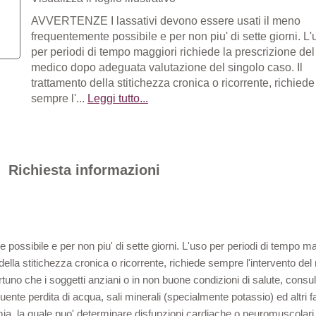
AVVERTENZE I lassativi devono essere usati il meno
frequentemente possibile e per non piu' di sette giorni. L'
per periodi di tempo maggiori richiede la prescrizione del
medico dopo adeguata valutazione del singolo caso. Il
trattamento della stitichezza cronica o ricorrente, richiede
sempre l'...
Leggi tutto...
Richiesta informazioni
 possibile e per non piu' di sette giorni. L'uso per periodi di tempo m
ella stitichezza cronica o ricorrente, richiede sempre l'intervento del
ortuno che i soggetti anziani o in non buone condizioni di salute, consul
te perdita di acqua, sali minerali (specialmente potassio) ed altri fatto
iemia, la quale puo' determinare disfunzioni cardiache o neuromuscola