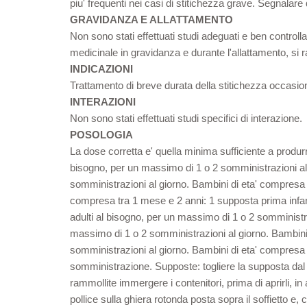
piu' frequenti nei casi di stitichezza grave. Segnalar
GRAVIDANZA E ALLATTAMENTO
Non sono stati effettuati studi adeguati e ben controll
medicinale in gravidanza e durante l'allattamento, si
INDICAZIONI
Trattamento di breve durata della stitichezza occasio
INTERAZIONI
Non sono stati effettuati studi specifici di interazione.
POSOLOGIA
La dose corretta e' quella minima sufficiente a produr
bisogno, per un massimo di 1 o 2 somministrazioni al 
somministrazioni al giorno. Bambini di eta' compresa 
compresa tra 1 mese e 2 anni: 1 supposta prima infanz
adulti al bisogno, per un massimo di 1 o 2 somministra
massimo di 1 o 2 somministrazioni al giorno. Bambini 
somministrazioni al giorno. Bambini di eta' compresa 
somministrazione. Supposte: togliere la supposta dal s
rammollite immergere i contenitori, prima di aprirli, i
pollice sulla ghiera rotonda posta sopra il soffietto e,