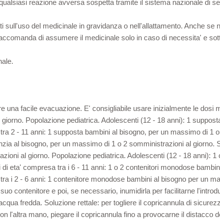
e qualsiasi reazione avversa sospetta tramite il sistema nazionale di s
ati sull'uso del medicinale in gravidanza o nell'allattamento. Anche se 
 raccomanda di assumere il medicinale solo in caso di necessita' e sot
nale.
re una facile evacuazione. E' consigliabile usare inizialmente le dosi 
giorno. Popolazione pediatrica. Adolescenti (12 - 18 anni): 1 supposta
tra 2 - 11 anni: 1 supposta bambini al bisogno, per un massimo di 1 o 
ia al bisogno, per un massimo di 1 o 2 somministrazioni al giorno. S
zioni al giorno. Popolazione pediatrica. Adolescenti (12 - 18 anni): 1
di eta' compresa tra i 6 - 11 anni: 1 o 2 contenitori monodose bambin
tra i 2 - 6 anni: 1 contenitore monodose bambini al bisogno per un m
uo contenitore e poi, se necessario, inumidirla per facilitarne l'intro
n acqua fredda. Soluzione rettale: per togliere il copricannula di sicu
 con l'altra mano, piegare il copricannula fino a provocarne il distacco