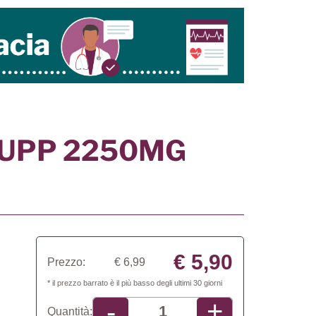
SUPP 2250MG
€ 5,90
Prezzo:
€ 6,99
* il prezzo barrato è il più basso degli ultimi 30 giorni
+
-
Quantità: