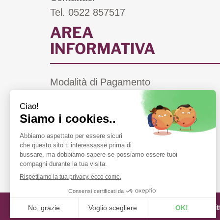
Tel. 0522 857517
AREA
INFORMATIVA
Modalità di Pagamento
Costi di Spedizione
Informativa Privacy
Cookie Policy
Condizioni di Vendita
Farmacie di Turno a Scandiano (RE)
Farmacia Fiorentini snc di Bergonzi Vit