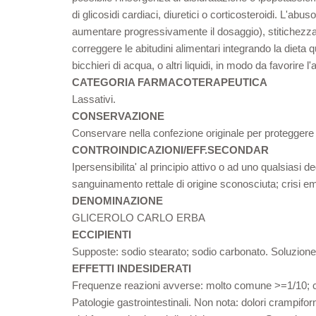
di glicosidi cardiaci, diuretici o corticosteroidi. L'abu
aumentare progressivamente il dosaggio), stitichezza cro
correggere le abitudini alimentari integrando la dieta
bicchieri di acqua, o altri liquidi, in modo da favorire 
CATEGORIA FARMACOTERAPEUTICA
Lassativi.
CONSERVAZIONE
Conservare nella confezione originale per proteggere il 
CONTROINDICAZIONI/EFF.SECONDAR
Ipersensibilita' al principio attivo o ad uno qualsiasi
sanguinamento rettale di origine sconosciuta; crisi e
DENOMINAZIONE
GLICEROLO CARLO ERBA
ECCIPIENTI
Supposte: sodio stearato; sodio carbonato. Soluzione r
EFFETTI INDESIDERATI
Frequenze reazioni avverse: molto comune >=1/10; c
Patologie gastrointestinali. Non nota: dolori crampifor