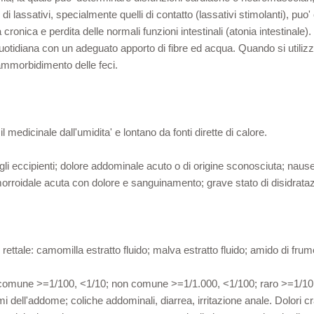
so di lassativi, specialmente quelli di contatto (lassativi stimolanti), p
nica e perdita delle normali funzioni intestinali (atonia intestinale). N
 quotidiana con un adeguato apporto di fibre ed acqua. Quando si utiliz
l'ammorbidimento delle feci.
medicinale dall'umidita' e lontano da fonti dirette di calore.
 degli eccipienti; dolore addominale acuto o di origine sconosciuta; naus
morroidale acuta con dolore e sanguinamento; grave stato di disidrata
ettale: camomilla estratto fluido; malva estratto fluido; amido di fru
omune >=1/100, <1/10; non comune >=1/1.000, <1/100; raro >=1/10.0
mi dell'addome; coliche addominali, diarrea, irritazione anale. Dolori 