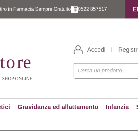
E
itiro in Farmacia Sempre Gratuito
0522 857517
Accedi
Registr
|
tici
Gravidanza ed allattamento
Infanzia