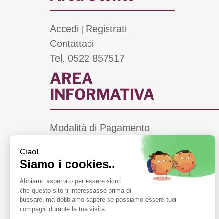
Accedi
Registrati
|
Contattaci
Tel. 0522 857517
AREA
INFORMATIVA
Modalità di Pagamento
Costi di Spedizione
Informativa Privacy
Cookie Policy
Condizioni di Vendita
Farmacie di Turno a Scandiano (RE)