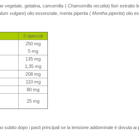
one vegetale, gelatina, camomilla (
Chamomilla recutita
) fiori estratto l
ulum vulgare
) olio essenziale, menta piperita (
Mentha piperita
) olio e
2 opercoli
250 mg
5 mg
135 mg
1,35 mg
208 mg
110 mg
80 mg
25 mg
 subito dopo i pasti principali se la tensione addominale è dovuta ai proc