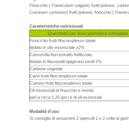
Finocchio (
Foeniculum vulgare
) frutti polvere, carb
Cuminum cyminum
) frutti polvere, finocchio (
Foenic
Caratteristiche nutrizionali
Quantitativi per dose giornaliera consigliata
Finocchio frutti fitocomplesso totale
titolato in olio essenziale ≥2%
Camomilla fiori estratto liofilizzato
titolato in flavonoidi apigenino simili 1%
Carbone vegetale
Carvi frutti fitocomplesso totale
Cumino frutti fitocomplesso totale
Oli essenziali di finocchio e menta
pari a circa 1,25 gocce di oli essenziali
Modalità d'uso
Si consiglia di assumere 2 opercoli 1 o 2 volte al giorno