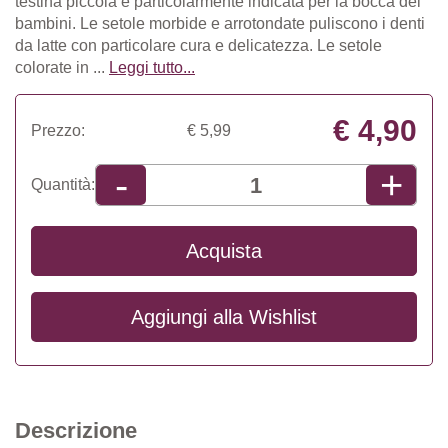
testina piccola è particolarmente indicata per la bocca dei
bambini. Le setole morbide e arrotondate puliscono i denti
da latte con particolare cura e delicatezza. Le setole
colorate in ...
Leggi tutto...
€ 4,90
Prezzo:
€ 5,99
+
-
Quantità:
Acquista
Aggiungi alla
Wishlist
Descrizione