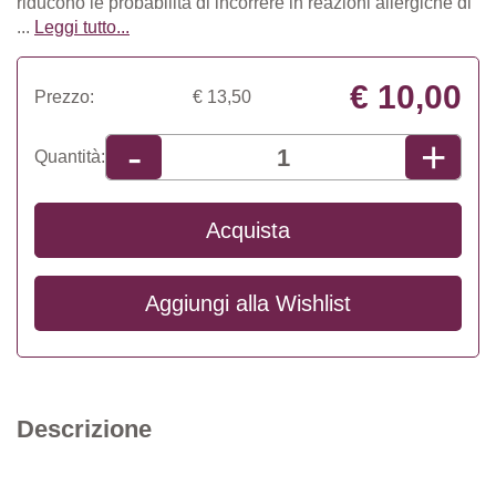
riducono le probabilità di incorrere in reazioni allergiche di
...
Leggi tutto...
€ 10,00
Prezzo:
€ 13,50
+
-
Quantità:
Acquista
Aggiungi alla
Wishlist
Descrizione