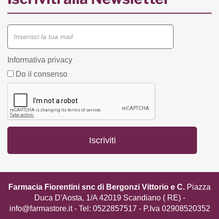
Informativa privacy
Do il consenso
Farmacia Fiorentini snc di Bergonzi Vittorio e C.
Piazza
Duca D'Aosta, 1/A 42019 Scandiano ( RE) -
info@farmastore.it
- Tel:
0522857517
- P.Iva 02908520352