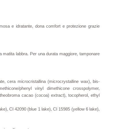
emosa e idratante, dona comfort e protezione grazie
ma la matita labbra. Per una durata maggiore, tamponare
e, cera microcristallina (microcrystalline wax), bis-
 dimethicone/phenyl vinyl dimethicone crosspolymer,
(theobroma cacao (cocoa) extract), tocopherol, ethyl
ake), CI 42090 (blue 1 lake), CI 15985 (yellow 6 lake),