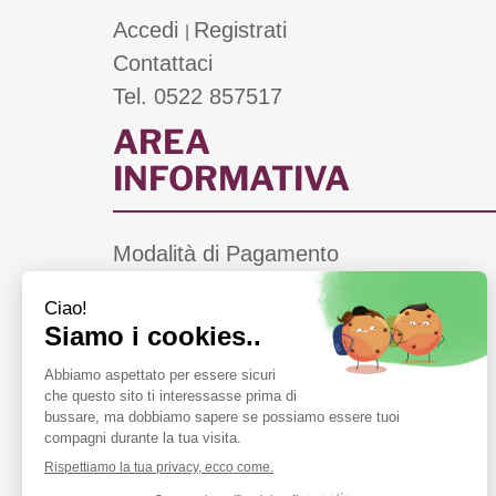
Accedi
Registrati
|
Contattaci
Tel. 0522 857517
AREA
INFORMATIVA
Modalità di Pagamento
Costi di Spedizione
Informativa Privacy
Cookie Policy
Condizioni di Vendita
Farmacie di Turno a Scandiano (RE)