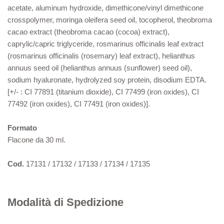
acetate, aluminum hydroxide, dimethicone/vinyl dimethicone
crosspolymer, moringa oleifera seed oil, tocopherol, theobroma
cacao extract (theobroma cacao (cocoa) extract),
caprylic/capric triglyceride, rosmarinus officinalis leaf extract
(rosmarinus officinalis (rosemary) leaf extract), helianthus
annuus seed oil (helianthus annuus (sunflower) seed oil),
sodium hyaluronate, hydrolyzed soy protein, disodium EDTA.
[+/- : CI 77891 (titanium dioxide), CI 77499 (iron oxides), CI
77492 (iron oxides), CI 77491 (iron oxides)].
Formato
Flacone da 30 ml.
Cod.
17131 / 17132 / 17133 / 17134 / 17135
Modalità di Spedizione