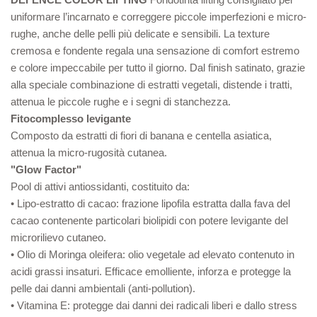
uniformare l’incarnato e correggere piccole imperfezioni e micro-
rughe, anche delle pelli più delicate e sensibili. La texture
cremosa e fondente regala una sensazione di comfort estremo
e colore impeccabile per tutto il giorno. Dal finish satinato, grazie
alla speciale combinazione di estratti vegetali, distende i tratti,
attenua le piccole rughe e i segni di stanchezza.
Fitocomplesso levigante
Composto da estratti di fiori di banana e centella asiatica,
attenua la micro-rugosità cutanea.
"Glow Factor"
Pool di attivi antiossidanti, costituito da:
• Lipo-estratto di cacao: frazione lipofila estratta dalla fava del
cacao contenente particolari biolipidi con potere levigante del
microrilievo cutaneo.
• Olio di Moringa oleifera: olio vegetale ad elevato contenuto in
acidi grassi insaturi. Efficace emolliente, inforza e protegge la
pelle dai danni ambientali (anti-pollution).
• Vitamina E: protegge dai danni dei radicali liberi e dallo stress