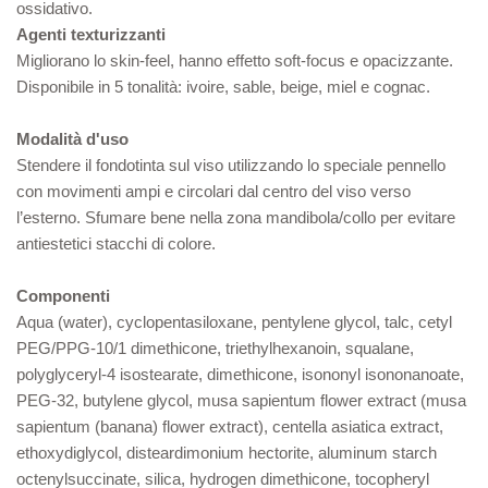
ossidativo.
Agenti texturizzanti
Migliorano lo skin-feel, hanno effetto soft-focus e opacizzante.
Disponibile in 5 tonalità: ivoire, sable, beige, miel e cognac.
Modalità d'uso
Stendere il fondotinta sul viso utilizzando lo speciale pennello
con movimenti ampi e circolari dal centro del viso verso
l’esterno. Sfumare bene nella zona mandibola/collo per evitare
antiestetici stacchi di colore.
Componenti
Aqua (water), cyclopentasiloxane, pentylene glycol, talc, cetyl
PEG/PPG-10/1 dimethicone, triethylhexanoin, squalane,
polyglyceryl-4 isostearate, dimethicone, isononyl isononanoate,
PEG-32, butylene glycol, musa sapientum flower extract (musa
sapientum (banana) flower extract), centella asiatica extract,
ethoxydiglycol, disteardimonium hectorite, aluminum starch
octenylsuccinate, silica, hydrogen dimethicone, tocopheryl