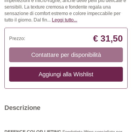
imperfezioni e micro-rughe, anche delle pelli più delicate e
sensibili. La texture cremosa e fondente regala una
sensazione di comfort estremo e colore impeccabile per
tutto il giorno. Dal fin...
Leggi tutto...
€ 31,50
Prezzo:
Contattare per disponibilità
Aggiungi alla
Wishlist
Descrizione
DEFENCE COLOR LIFTING
Fondotinta lifting consigliato per