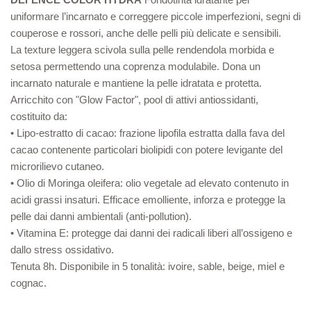
uniformare l’incarnato e correggere piccole imperfezioni, segni di
couperose e rossori, anche delle pelli più delicate e sensibili.
La texture leggera scivola sulla pelle rendendola morbida e
setosa permettendo una coprenza modulabile. Dona un
incarnato naturale e mantiene la pelle idratata e protetta.
Arricchito con "Glow Factor", pool di attivi antiossidanti,
costituito da:
• Lipo-estratto di cacao: frazione lipofila estratta dalla fava del
cacao contenente particolari biolipidi con potere levigante del
microrilievo cutaneo.
• Olio di Moringa oleifera: olio vegetale ad elevato contenuto in
acidi grassi insaturi. Efficace emolliente, inforza e protegge la
pelle dai danni ambientali (anti-pollution).
• Vitamina E: protegge dai danni dei radicali liberi all’ossigeno e
dallo stress ossidativo.
Tenuta 8h. Disponibile in 5 tonalità: ivoire, sable, beige, miel e
cognac.