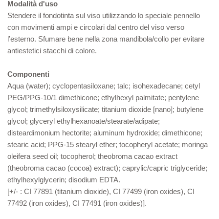
Modalità d'uso
Stendere il fondotinta sul viso utilizzando lo speciale pennello
con movimenti ampi e circolari dal centro del viso verso
l’esterno. Sfumare bene nella zona mandibola/collo per evitare
antiestetici stacchi di colore.
Componenti
Aqua (water); cyclopentasiloxane; talc; isohexadecane; cetyl
PEG/PPG-10/1 dimethicone; ethylhexyl palmitate; pentylene
glycol; trimethylsiloxysilicate; titanium dioxide [nano]; butylene
glycol; glyceryl ethylhexanoate/stearate/adipate;
disteardimonium hectorite; aluminum hydroxide; dimethicone;
stearic acid; PPG-15 stearyl ether; tocopheryl acetate; moringa
oleifera seed oil; tocopherol; theobroma cacao extract
(theobroma cacao (cocoa) extract); caprylic/capric triglyceride;
ethylhexylglycerin; disodium EDTA.
[+/- : CI 77891 (titanium dioxide), CI 77499 (iron oxides), CI
77492 (iron oxides), CI 77491 (iron oxides)].