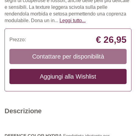
segni di couperose e rossori, anche delle pelli più delicate
e sensibili. La texture leggera scivola sulla pelle
rendendola morbida e setosa permettendo una coprenza
modulabile. Dona un in...
Leggi tutto...
€ 26,95
Prezzo:
Contattare per disponibilità
Aggiungi alla
Wishlist
Descrizione
DEFENCE COLOR HYDRA
Fondotinta idratante per