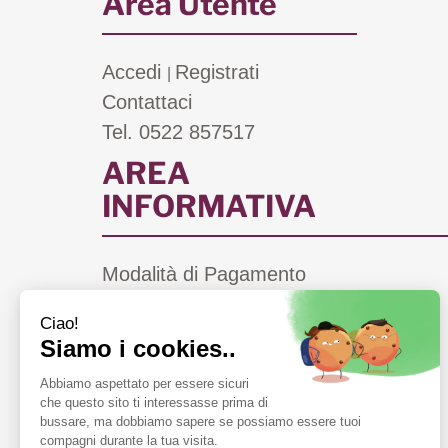
Area Utente
Accedi
Registrati
|
Contattaci
Tel. 0522 857517
AREA
INFORMATIVA
Modalità di Pagamento
Costi di Spedizione
Informativa Privacy
Cookie Policy
Condizioni di Vendita
Farmacie di Turno a Scandiano (RE)