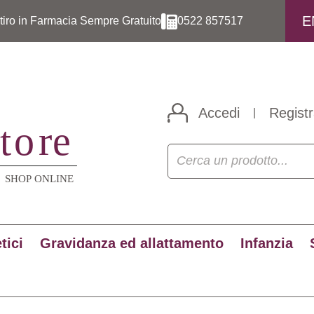
E
itiro in Farmacia Sempre Gratuito
0522 857517
Accedi
Registr
|
tici
Gravidanza ed allattamento
Infanzia