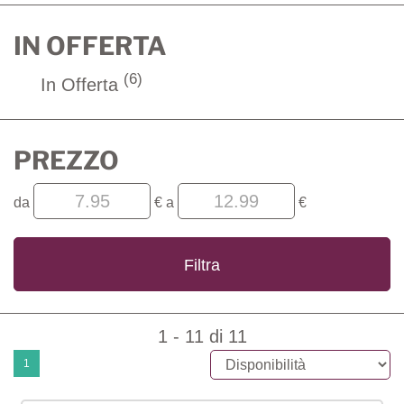
IN OFFERTA
(6)
In Offerta
PREZZO
filtra
filtra
da
€
a
€
da
a
1 - 11 di 11
1