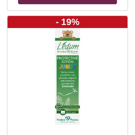
- 19%