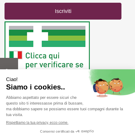
Farmacia Fiorentini snc di Bergonzi Vittorio e C.
Piazza
Duca D'Aosta, 1/A 42019 Scandiano ( RE) -
info@farmastore.it
- Tel:
0522857517
- P.Iva 02908520352