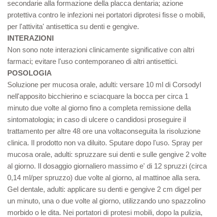
secondarie alla formazione della placca dentaria; azione
protettiva contro le infezioni nei portatori diprotesi fisse o mobili,
per l'attivita' antisettica su denti e gengive.
INTERAZIONI
Non sono note interazioni clinicamente significative con altri
farmaci; evitare l'uso contemporaneo di altri antisettici.
POSOLOGIA
Soluzione per mucosa orale, adulti: versare 10 ml di Corsodyl
nell'apposito bicchierino e sciacquare la bocca per circa 1
minuto due volte al giorno fino a completa remissione della
sintomatologia; in caso di ulcere o candidosi proseguire il
trattamento per altre 48 ore una voltaconseguita la risoluzione
clinica. Il prodotto non va diluito. Sputare dopo l'uso. Spray per
mucosa orale, adulti: spruzzare sui denti e sulle gengive 2 volte
al giorno. Il dosaggio giornaliero massimo e' di 12 spruzzi (circa
0,14 ml/per spruzzo) due volte al giorno, al mattinoe alla sera.
Gel dentale, adulti: applicare su denti e gengive 2 cm digel per
un minuto, una o due volte al giorno, utilizzando uno spazzolino
morbido o le dita. Nei portatori di protesi mobili, dopo la pulizia,