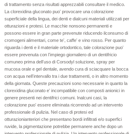
di trattamento senza risultati apprezzabili consultare il medico.
La clorexidina gluconato puo' provocare una colorazione
superficiale della lingua, dei denti e dialcuni materiali utilizzati per
otturazioni e protesi. Le macchie nonsono permanenti e
possono essere in gran parte prevenute riducendo ilconsumo di
cromogeni alimentari, come te', caffe' e vino rosso. Per quanto
riguarda i denti e il materiale ortodontico, tale colorazione puo'
essere prevenuta con l'impiego giornaliero di un dentifricio
comuneo prima dell'uso di Corsodyl soluzione, spray per
mucosa orale e gel dentale, avendo cura di sciacquare la bocca
con acqua nell'intervallo tra i due trattamenti, o in altro momento
della giornata. Queste precauzioni sono necessarie in quanto la
clorexidina gluconato e' incompatibile con composti anionici in
genere presenti nei dentifrici comuni. Inalcuni casi, la
colorazione puo' essere eliminata ricorrendo ad un intervento
professionale di pulizia. Nel caso di protesi ed
otturazionianteriori che presentano bordi infiltrati e/o superfici
ruvide, la pigmentazione potrebbe permanere anche dopo un
intervento professionale di pulizia. Un intervento professionale di