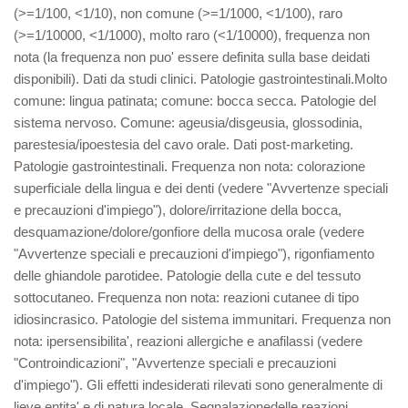
(>=1/100, <1/10), non comune (>=1/1000, <1/100), raro
(>=1/10000, <1/1000), molto raro (<1/10000), frequenza non
nota (la frequenza non puo' essere definita sulla base deidati
disponibili). Dati da studi clinici. Patologie gastrointestinali.Molto
comune: lingua patinata; comune: bocca secca. Patologie del
sistema nervoso. Comune: ageusia/disgeusia, glossodinia,
parestesia/ipoestesia del cavo orale. Dati post-marketing.
Patologie gastrointestinali. Frequenza non nota: colorazione
superficiale della lingua e dei denti (vedere "Avvertenze speciali
e precauzioni d'impiego"), dolore/irritazione della bocca,
desquamazione/dolore/gonfiore della mucosa orale (vedere
"Avvertenze speciali e precauzioni d'impiego"), rigonfiamento
delle ghiandole parotidee. Patologie della cute e del tessuto
sottocutaneo. Frequenza non nota: reazioni cutanee di tipo
idiosincrasico. Patologie del sistema immunitari. Frequenza non
nota: ipersensibilita', reazioni allergiche e anafilassi (vedere
"Controindicazioni", "Avvertenze speciali e precauzioni
d'impiego"). Gli effetti indesiderati rilevati sono generalmente di
lieve entita' e di natura locale. Segnalazionedelle reazioni