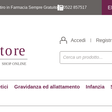
E
itiro in Farmacia Sempre Gratuito
0522 857517
Accedi
Registr
|
tici
Gravidanza ed allattamento
Infanzia