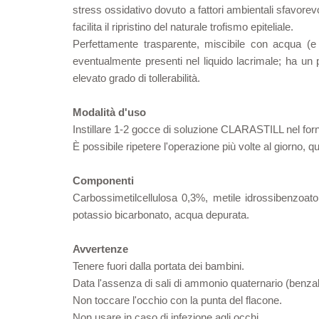
stress ossidativo dovuto a fattori ambientali sfavorev
facilita il ripristino del naturale trofismo epiteliale.
Perfettamente trasparente, miscibile con acqua (e co
eventualmente presenti nel liquido lacrimale; ha un 
elevato grado di tollerabilità.
Modalità d'uso
Instillare 1-2 gocce di soluzione CLARASTILL nel forni
È possibile ripetere l'operazione più volte al giorno, 
Componenti
Carbossimetilcellulosa 0,3%, metile idrossibenzoato 
potassio bicarbonato, acqua depurata.
Avvertenze
Tenere fuori dalla portata dei bambini.
Data l'assenza di sali di ammonio quaternario (benzalco
Non toccare l'occhio con la punta del flacone.
Non usare in caso di infezione agli occhi.