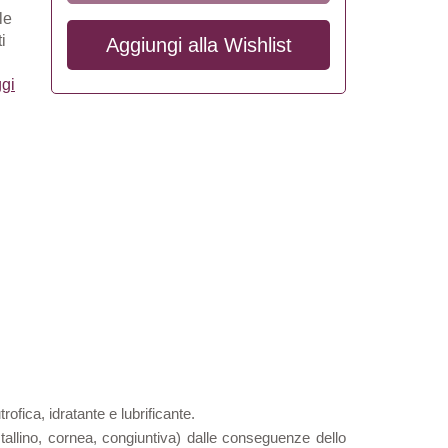
le
i
Aggiungi alla
Wishlist
gi
ofica, idratante e lubrificante.
ristallino, cornea, congiuntiva) dalle conseguenze dello