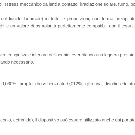
oli (stress meccanico da lenti a contatto, irradiazione solare, fumo, p
l liquido lacrimale) in tutte le proporzioni, non forma precipitati 
pH e un valore di osmolarità perfettamente compatibili con il tessuto
ce congiutivale inferiore dell'occhio, esercitando una leggera pressio
quando necessario.
0,030%, propile idrossibenzoato 0,012%, glicerina, disodio edetato,
nio, cetrimide), il dispositivo può essere utilizzato anche dai portatori