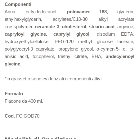
Componenti
Aqua, octyldodecanol,
poloxamer 188
, glycerin,
ethylhexylglycerin, acrylates/C10-30 alkyl acrylate
crosspolymer,
ceramide 3, cholesterol, stearic acid
, arginine,
capryloyl glycine, caprylyl glycol
, disodium EDTA,
hydroxyethylcellulose, PEG-120 methyl glucose trioleate,
polyglyceryl-3 caprylate, propylene glycol, o-cymen-5- ol, p-
anisic acid, tocopherol, triethyl citrate, BHA,
undecylenoyl
glycine
.
*in grassetto sono evidenziati i componenti attivi.
Formato
Flacone da 400 ml.
Cod.
FCIGOD70I