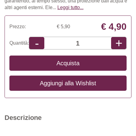
garantendo, al tempo stesso, una protezione dall'acqua e
altri agenti esterni. Ele...
Leggi tutto...
€ 4,90
Prezzo:
€ 5,90
+
-
Quantità:
Acquista
Aggiungi alla
Wishlist
Descrizione