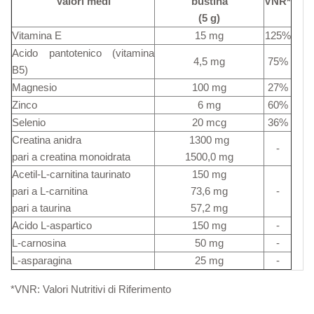
Valori medi
bustina
VNR*
(5 g)
Vitamina E
15 mg
125%
Acido pantotenico (vitamina
4,5 mg
75%
B5)
Magnesio
100 mg
27%
Zinco
6 mg
60%
Selenio
20 mcg
36%
Creatina anidra
1300 mg
-
pari a creatina monoidrata
1500,0 mg
Acetil-L-carnitina taurinato
150 mg
pari a L-carnitina
73,6 mg
-
pari a taurina
57,2 mg
Acido L-aspartico
150 mg
-
L-carnosina
50 mg
-
L-asparagina
25 mg
-
*VNR: Valori Nutritivi di Riferimento