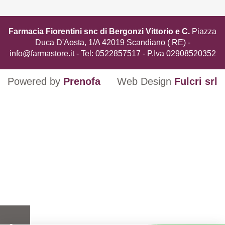
Farmacia Fiorentini snc di Bergonzi Vittorio e C.
Piazza
Duca D'Aosta, 1/A 42019 Scandiano ( RE) -
info@farmastore.it
- Tel:
0522857517
- P.Iva 02908520352
Powered by
Prenofa
Web Design
Fulcri srl