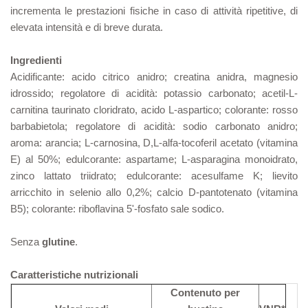
incrementa le prestazioni fisiche in caso di attività ripetitive, di
elevata intensità e di breve durata.
Ingredienti
Acidificante: acido citrico anidro; creatina anidra, magnesio
idrossido; regolatore di acidità: potassio carbonato; acetil-L-
carnitina taurinato cloridrato, acido L-aspartico; colorante: rosso
barbabietola; regolatore di acidità: sodio carbonato anidro;
aroma: arancia; L-carnosina, D,L-alfa-tocoferil acetato (vitamina
E) al 50%; edulcorante: aspartame; L-asparagina monoidrato,
zinco lattato triidrato; edulcorante: acesulfame K; lievito
arricchito in selenio allo 0,2%; calcio D-pantotenato (vitamina
B5); colorante: riboflavina 5'-fosfato sale sodico.
Senza
glutine
.
Caratteristiche nutrizionali
Contenuto per