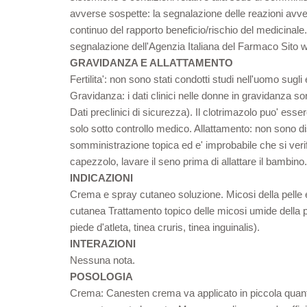
avverse sospette: la segnalazione delle reazioni avve
continuo del rapporto beneficio/rischio del medicinale.
segnalazione dell'Agenzia Italiana del Farmaco Sito w
GRAVIDANZA E ALLATTAMENTO
Fertilita': non sono stati condotti studi nell'uomo sugli 
Gravidanza: i dati clinici nelle donne in gravidanza sono 
Dati preclinici di sicurezza). Il clotrimazolo puo' esse
solo sotto controllo medico. Allattamento: non sono di
somministrazione topica ed e' improbabile che si verifi
capezzolo, lavare il seno prima di allattare il bambino.
INDICAZIONI
Crema e spray cutaneo soluzione. Micosi della pelle e 
cutanea Trattamento topico delle micosi umide della p
piede d'atleta, tinea cruris, tinea inguinalis).
INTERAZIONI
Nessuna nota.
POSOLOGIA
Crema: Canesten crema va applicato in piccola quantit