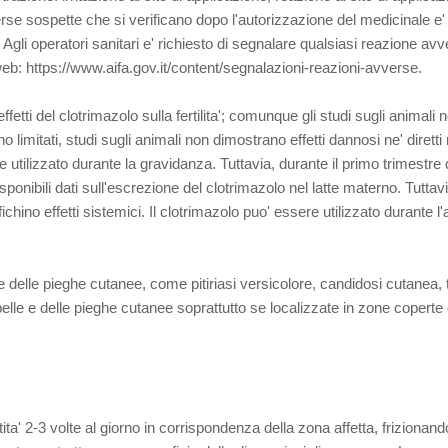
rse sospette che si verificano dopo l'autorizzazione del medicinale e
 Agli operatori sanitari e' richiesto di segnalare qualsiasi reazione av
eb: https://www.aifa.gov.it/content/segnalazioni-reazioni-avverse.
effetti del clotrimazolo sulla fertilita'; comunque gli studi sugli animali 
limitati, studi sugli animali non dimostrano effetti dannosi ne' diretti ne
re utilizzato durante la gravidanza. Tuttavia, durante il primo trimestre
sponibili dati sull'escrezione del clotrimazolo nel latte materno. Tutta
chino effetti sistemici. Il clotrimazolo puo' essere utilizzato durante 
delle pieghe cutanee, come pitiriasi versicolore, candidosi cutanea, ti
elle e delle pieghe cutanee soprattutto se localizzate in zone copert
a' 2-3 volte al giorno in corrispondenza della zona affetta, friziona