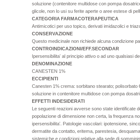
soluzione (contenitore multidose con pompa dosatrice)
glicole, non lo usi su ferite aperte o aree estese di p
CATEGORIA FARMACOTERAPEUTICA
Antimicotici per uso topico, derivati imidazolici e triazo
CONSERVAZIONE
Questo medicinale non richiede alcuna condizione par
CONTROINDICAZIONI/EFF.SECONDAR
Ipersensibilita' al principio attivo o ad uno qualsiasi de
DENOMINAZIONE
CANESTEN 1%
ECCIPIENTI
Canesten 1% crema: sorbitano stearato; polisorbato 60
soluzione in contenitore multidose con pompa dosatri
EFFETTI INDESIDERATI
Le seguenti reazioni avverse sono state identificate 
popolazione di dimensione non certa, la frequenza non 
ipersensibilita'. Patologie vascolari: ipotensione, sin
dermatite da contatto, eritema, parestesia, desquamazi
sistemiche e condizioni relative alla sede di somminist