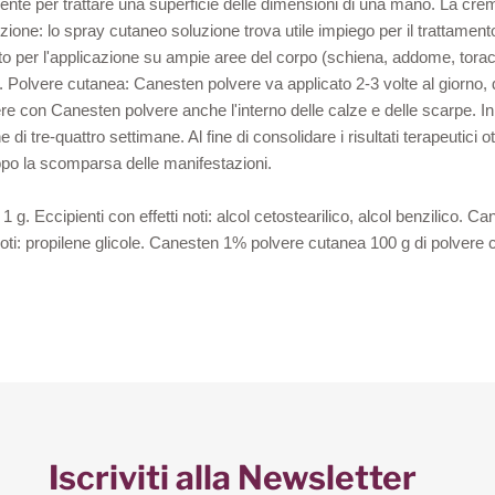
te per trattare una superficie delle dimensioni di una mano. La crema 
ione: lo spray cutaneo soluzione trova utile impiego per il trattament
cato per l'applicazione su ampie aree del corpo (schiena, addome, tor
no. Polvere cutanea: Canesten polvere va applicato 2-3 volte al giorn
gere con Canesten polvere anche l'interno delle calze e delle scarpe. I
di tre-quattro settimane. Al fine di consolidare i risultati terapeutici 
po la scomparsa delle manifestazioni.
. Eccipienti con effetti noti: alcol cetostearilico, alcol benzilico.
noti: propilene glicole. Canesten 1% polvere cutanea 100 g di polvere
Iscriviti alla Newsletter