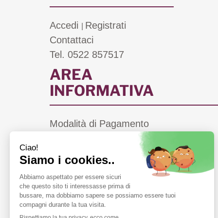
Accedi
Registrati
|
Contattaci
Tel. 0522 857517
AREA
INFORMATIVA
Modalità di Pagamento
Costi di Spedizione
Informativa Privacy
Cookie Policy
Condizioni di Vendita
Farmacie di Turno a Scandiano (RE)