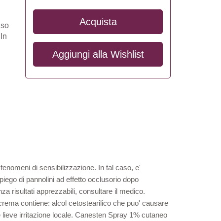
Acquista
uso
 In
Aggiungi alla
Wishlist
 fenomeni di sensibilizzazione. In tal caso, e'
piego di pannolini ad effetto occlusorio dopo
za risultati apprezzabili, consultare il medico.
crema contiene: alcol cetostearilico che puo' causare
re lieve irritazione locale. Canesten Spray 1% cutaneo