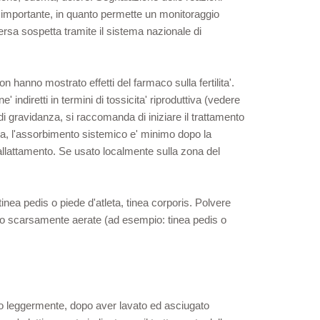
' importante, in quanto permette un monitoraggio
versa sospetta tramite il sistema nazionale di
non hanno mostrato effetti del farmaco sulla fertilita'.
' indiretti in termini di tossicita' riproduttiva (vedere
 di gravidanza, si raccomanda di iniziare il trattamento
via, l'assorbimento sistemico e' minimo dopo la
l'allattamento. Se usato localmente sulla zona del
nea pedis o piede d'atleta, tinea corporis. Polvere
e o scarsamente aerate (ad esempio: tinea pedis o
ndo leggermente, dopo aver lavato ed asciugato