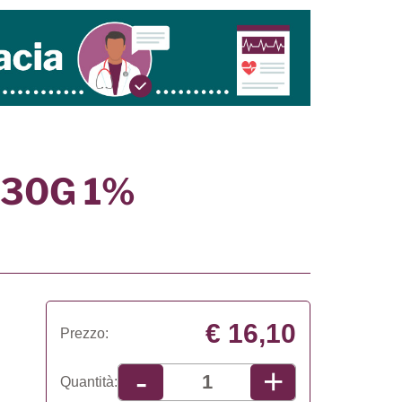
30G 1%
€ 16,10
Prezzo:
+
-
Quantità: