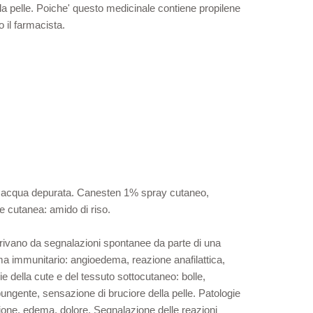
la pelle. Poiche' questo medicinale contiene propilene
 il farmacista.
ico; acqua depurata. Canesten 1% spray cutaneo,
e cutanea: amido di riso.
erivano da segnalazioni spontanee da parte di una
ema immunitario: angioedema, reazione anafilattica,
ie della cute e del tessuto sottocutaneo: bolle,
pungente, sensazione di bruciore della pelle. Patologie
azione, edema, dolore. Segnalazione delle reazioni