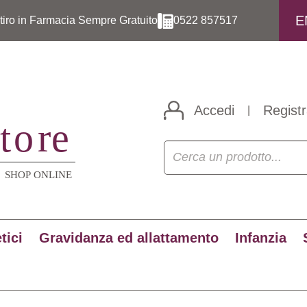
E
itiro in Farmacia Sempre Gratuito
0522 857517
Accedi
Registr
|
tici
Gravidanza ed allattamento
Infanzia