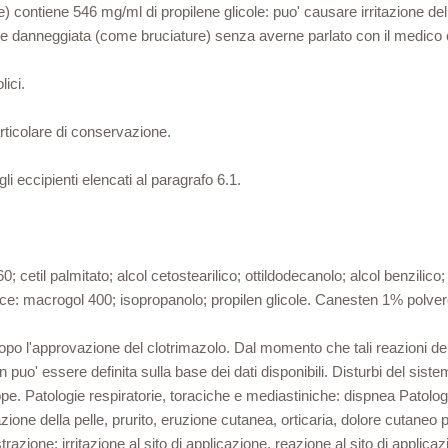
 contiene 546 mg/ml di propilene glicole: puo' causare irritazione del
elle danneggiata (come bruciature) senza averne parlato con il medico o
lici.
ticolare di conservazione.
gli eccipienti elencati al paragrafo 6.1.
; cetil palmitato; alcol cetostearilico; ottildodecanolo; alcol benzil
ce: macrogol 400; isopropanolo; propilen glicole. Canesten 1% polver
dopo l'approvazione del clotrimazolo. Dal momento che tali reazioni d
puo' essere definita sulla base dei dati disponibili. Disturbi del sist
cope. Patologie respiratorie, toraciche e mediastiniche: dispnea Patolog
one della pelle, prurito, eruzione cutanea, orticaria, dolore cutaneo 
razione: irritazione al sito di applicazione, reazione al sito di applic